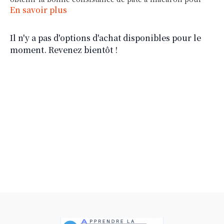
réussir une forme parfaite. De plus les macarons en
En savoir plus
forme finger sont pratique à manger et très élégants à
présenter.
Il n'y a pas d'options d'achat disponibles pour le
moment. Revenez bientôt !