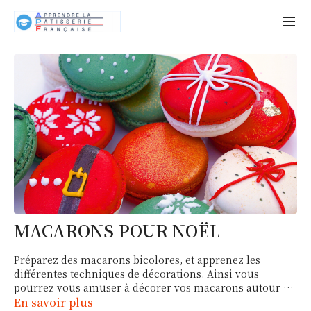
MACARONS POUR NOËL
Préparez des macarons bicolores, et apprenez les
différentes techniques de décorations. Ainsi vous
pourrez vous amuser à décorer vos macarons autour de
n'importe quelles thématiques de votre choix.
En savoir plus