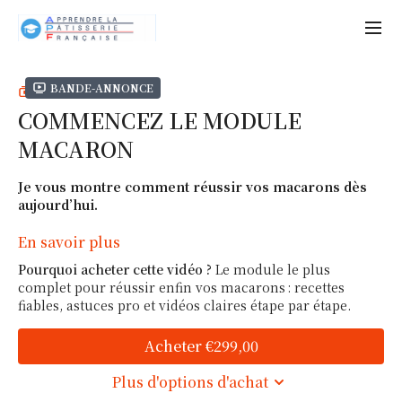
Bande-annonce
COLLECTION
COMMENCEZ LE MODULE
MACARON
Je vous montre comment réussir vos macarons dès
aujourd’hui.
Même si vous partez de zéro, vous allez apprendre à
En savoir plus
les maîtriser, à la française comme à l’italienne.
Pourquoi acheter cette vidéo ?
Le module le plus
complet pour réussir enfin vos macarons : recettes
Pendant 10 ans, j’ai aidé des centaines d’élèves à réussir
fiables, astuces pro et vidéos claires étape par étape.
enfin leurs macarons.
Et tous me disaient la même chose : « On ne m’a jamais
Acheter €299,00
expliqué aussi clairement. »
Plus d'options d'achat
Alors j’ai conçu ce module pour vous transmettre tout