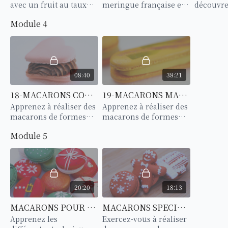
avec un fruit au taux
meringue française et
découvr
d'hydratation élevé
caramel onctueux au
techniqu
Module 4
comme la fraise.
beurre salé.
des mac
bicolores
08:40
38:21
18-MACARONS COEUR
19-MACARONS MANGUE PASSION
Apprenez à réaliser des
Apprenez à réaliser des
macarons de formes
macarons de formes
originales. Des
originales. Des
Module 5
macarons cœur.
macarons finger.
20:20
18:13
MACARONS POUR NOËL
MACARONS SPECIAL NOËL
Apprenez les
Exercez-vous à réaliser