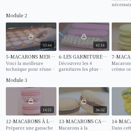
nécessai
débuter.
Module 2
temps et 
53:44
42:16
5-MACARONS MERINGUE ITALIENNE
6-LES GARNITURES DE BASE
Voici la meilleure
Découvrez les 4
Macarons
technique pour réussir
garnitures les plus
crème on
des macarons à la
utilisées par les
jaunes d
Module 3
meringue italienne.
professionnels.
parfumée 
14:21
36:52
12-MACARONS À LA FRAISE
13-MACARONS CARAMEL BEURRE SALÉ
Préparez une ganache
Macarons à la
Dans cett