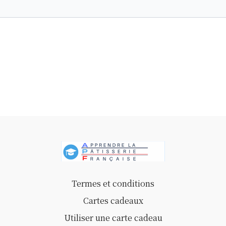
Tartes boulangères aux fruits
💬 « Ce n’est pas seulement une question de recettes, c’est
aussi une question de méthode, de confiance, et de
plaisir à apprendre. »
Je partage ici 10 ans d’expérience pour vous
accompagner à chaque étape. Vous pourrez suivre
chaque vidéo à votre rythme, en progressant facilement,
même si vous êtes débutant.
Des dizaines d’élèves ont déjà transformé leur manière
de pâtisser grâce à ce module. Pourquoi pas vous ?
Termes et conditions
Cartes cadeaux
Utiliser une carte cadeau